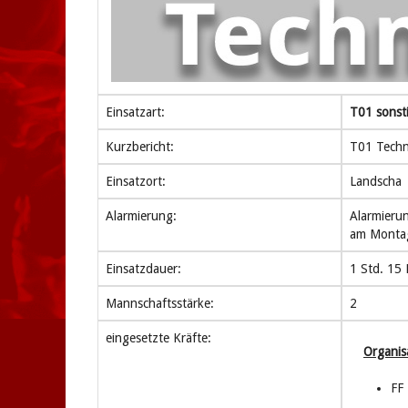
Einsatzart:
T01 sonsti
Kurzbericht:
T01 Techni
Einsatzort:
Landscha
Alarmierung:
Alarmieru
am Montag
Einsatzdauer:
1 Std. 15 
Mannschaftsstärke:
2
eingesetzte Kräfte:
Organis
FF