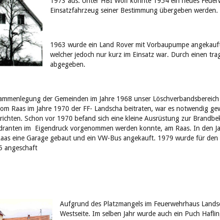
1973 aus. Unter HBI Wolf konnte 1954 ein neues Feuerw
Einsatzfahrzeug seiner Bestimmung übergeben werden.
1963 wurde ein Land Rover mit Vorbaupumpe angekauft.
welcher jedoch nur kurz im Einsatz war. Durch einen tr
abgegeben.
sammenlegung der Gemeinden im Jahre 1968 unser Löschverbandsbereich
om Raas im Jahre 1970 der FF- Landscha beitraten, war es notwendig g
rrichten. Schon vor 1970 befand sich eine kleine Ausrüstung zur Brandb
dranten im Eigendruck vorgenommen werden konnte, am Raas. In den Ja
as eine Garage gebaut und ein VW-Bus angekauft. 1979 wurde für den
5 angeschaft
Aufgrund des Platzmangels im Feuerwehrhaus Lands
Westseite. Im selben Jahr wurde auch ein Puch Hafli