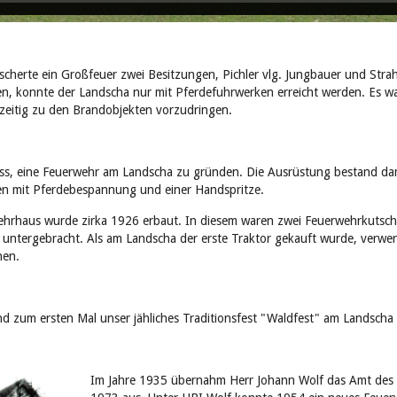
cherte ein Großfeuer zwei Besitzungen, Pichler vlg. Jungbauer und Strah
n, konnte der Landscha nur mit Pferdefuhrwerken erreicht werden. Es wa
zeitig zu den Brandobjekten vorzudringen.
ass, eine Feuerwehr am Landscha zu gründen. Die Ausrüstung bestand da
n mit Pferdebespannung und einer Handspritze.
ehrhaus wurde zirka 1926 erbaut. In diesem waren zwei Feuerwehrkutsch
untergebracht. Als am Landscha der erste Traktor gekauft wurde, verw
hen.
d zum ersten Mal unser jähliches Traditionsfest "Waldfest" am Landscha 
Im Jahre 1935 übernahm Herr Johann Wolf das Amt des F