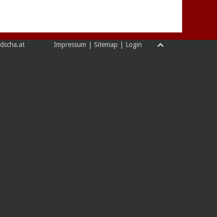
hr@ff-landscha.at
Impressum
|
Sitemap
|
Login